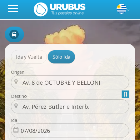
Ida y Vuelta
Sólo Ida
Origen
Destino
Ida