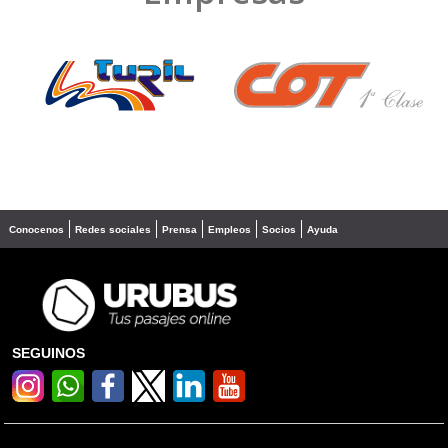
❮
❯
Conocenos
Redes sociales
Prensa
Empleos
Socios
Ayuda
SEGUINOS