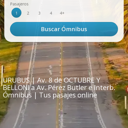
Pasajeros
1
2
3
4
4+
URUBUS | Av. 8 de OCTUBRE Y
BELLONI a Av. Pérez Butler e Interb.
Ómnibus | Tus pasajes online