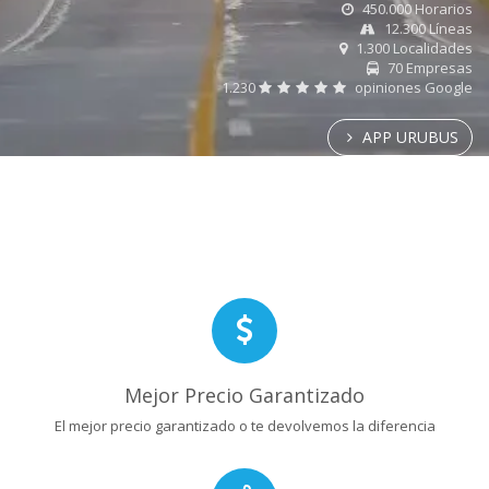
450.000 Horarios
12.300 Líneas
1.300 Localidades
70 Empresas
1.230
opiniones Google
APP URUBUS
Mejor Precio Garantizado
El mejor precio garantizado o te devolvemos la diferencia