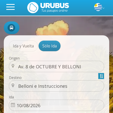
Ida y Vuelta
Sólo Ida
Origen
Destino
Ida