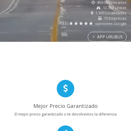
450.000 Horarios
12.300 Líneas
1.300 Localidades
70 Empresas
1.230
opiniones Google
APP URUBUS
Mejor Precio Garantizado
El mejor precio garantizado o te devolvemos la diferencia