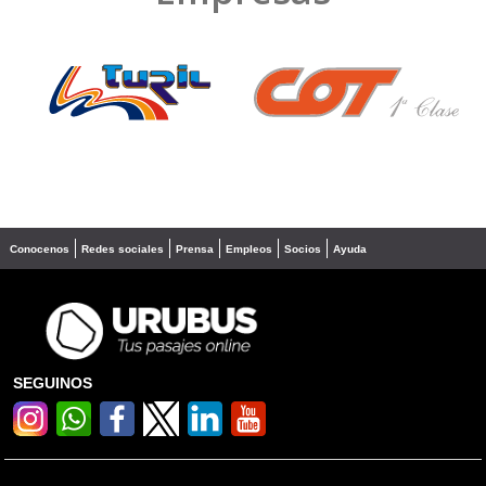
❮
❯
Conocenos
Redes sociales
Prensa
Empleos
Socios
Ayuda
SEGUINOS