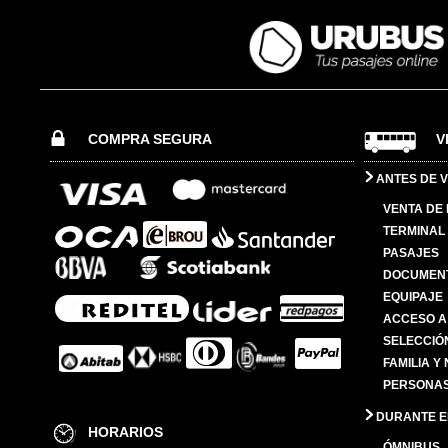
COMPRA SEGURA
V
ANTES DE V
VENTA DE
TERMINAL 
PASAJES
DOCUMENT
EQUIPAJE
ACCESO A
SELECCIÓ
FAMILIA Y
PERSONAS
DURANTE EL
HORARIOS
ÓMNIBUS