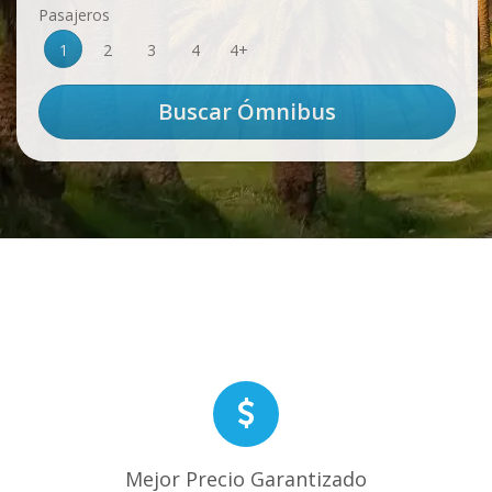
Pasajeros
1
2
3
4
4+
Mejor Precio Garantizado