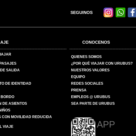
SEGUINOS
IAJE
CONOCENOS
IAJAR
QUIENES SOMOS
 PASAJES
¿POR QUÉ VIAJAR CON URUBUS?
DE SALIDA
NUESTROS VALORES
EQUIPO
O DE IDENTIDAD
REDES SOCIALES
PRENSA
 BORDO
EMPLEOS @ URUBUS
N DE ASIENTOS
SEA PARTE DE URUBUS
 NIÑOS
 CON MOVILIDAD REDUCIDA
APP
 VIAJE