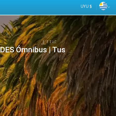
UYU $
DES Ómnibus | Tus
Tus
online
ómnibus