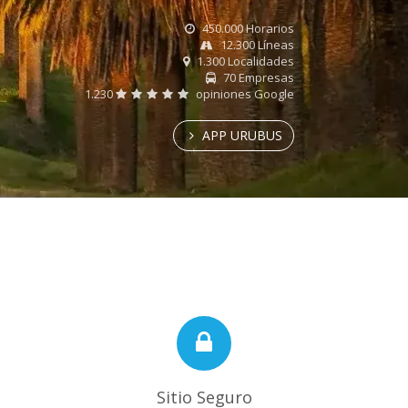
450.000 Horarios
12.300 Líneas
1.300 Localidades
70 Empresas
1.230
opiniones Google
APP URUBUS
Sitio Seguro