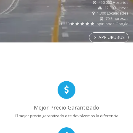
450.000 Horarios
12.300 Líneas
1.300 Localidades
70 Empresas
1.230
opiniones Google
APP URUBUS
Mejor Precio Garantizado
El mejor precio garantizado o te devolvemos la diferencia