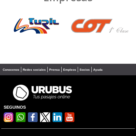
❮
❯
Conocenos
Redes sociales
Prensa
Empleos
Socios
Ayuda
SEGUINOS