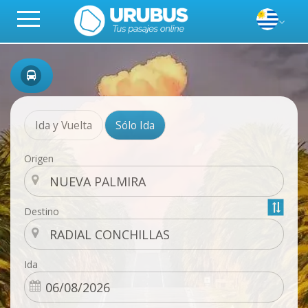
Ida y Vuelta
Sólo Ida
Origen
Destino
Ida