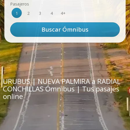
Pasajeros
1
2
3
4
4+
URUBUS | NUEVA PALMIRA a RADIAL
CONCHILLAS Ómnibus | Tus pasajes
online