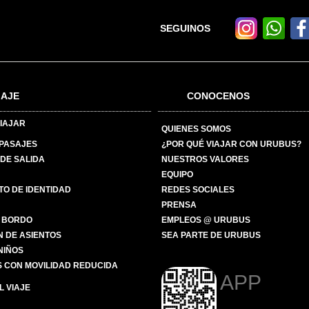
SEGUINOS
IAJE
CONOCENOS
IAJAR
QUIENES SOMOS
 PASAJES
¿POR QUÉ VIAJAR CON URUBUS?
DE SALIDA
NUESTROS VALORES
EQUIPO
O DE IDENTIDAD
REDES SOCIALES
PRENSA
 BORDO
EMPLEOS @ URUBUS
N DE ASIENTOS
SEA PARTE DE URUBUS
 NIÑOS
 CON MOVILIDAD REDUCIDA
APP
 VIAJE