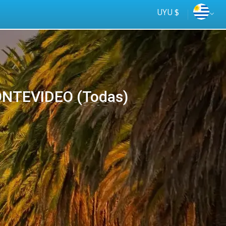
UYU $
NTEVIDEO (Todas)
Tus
online
ómnibus