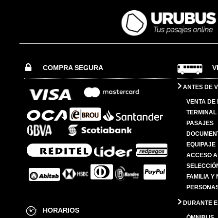
COMPRA SEGURA
V
ANTES DE V
VENTA DE
TERMINAL 
PASAJES
DOCUMENT
EQUIPAJE
ACCESO A
SELECCIÓ
FAMILIA Y
PERSONAS
DURANTE EL
HORARIOS
ÓMNIBUS