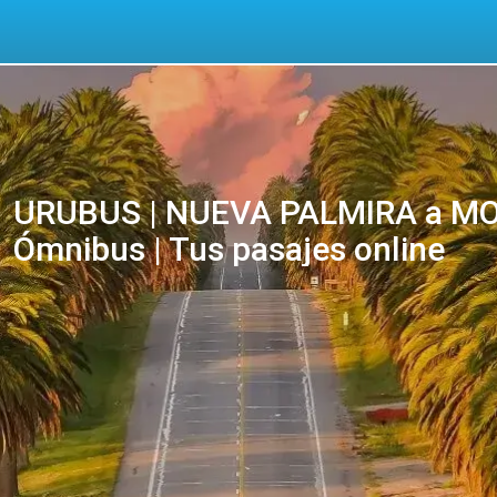
URUBUS | NUEVA PALMIRA a MO
Ómnibus | Tus pasajes online