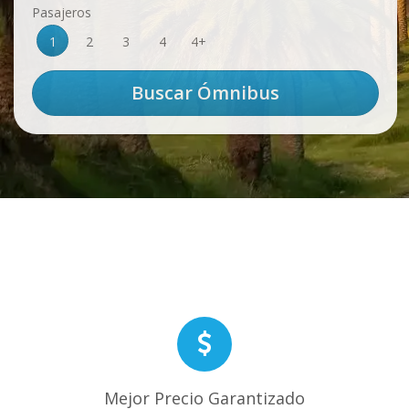
Pasajeros
1
2
3
4
4+
Mejor Precio Garantizado