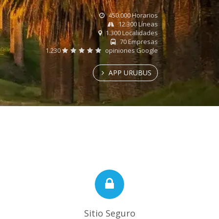
450.000 Horarios
12.300 Líneas
1.300 Localidades
70 Empresas
1.230
opiniones Google
APP URUBUS
Sitio Seguro