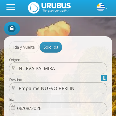
Ida y Vuelta
Sólo Ida
Origen
Destino
Ida