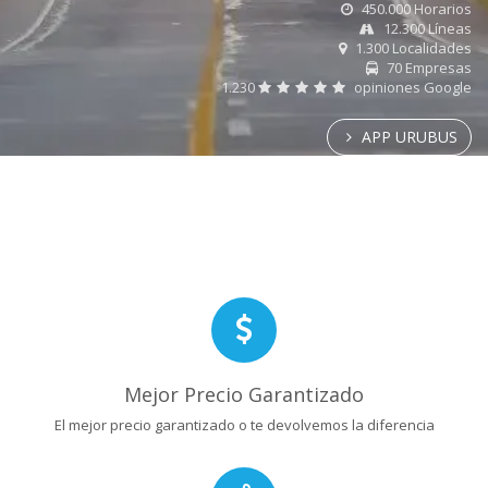
450.000 Horarios
12.300 Líneas
1.300 Localidades
70 Empresas
1.230
opiniones Google
APP URUBUS
Mejor Precio Garantizado
El mejor precio garantizado o te devolvemos la diferencia