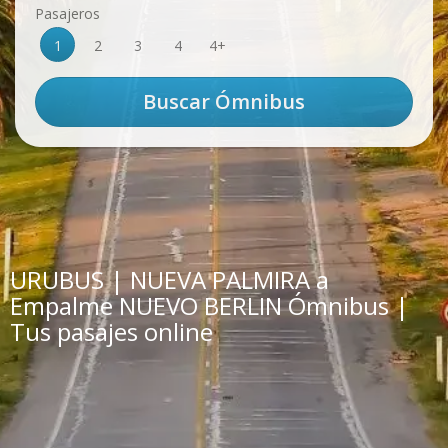
Pasajeros
1
2
3
4
4+
URUBUS | NUEVA PALMIRA a
Empalme NUEVO BERLIN Ómnibus |
Tus pasajes online