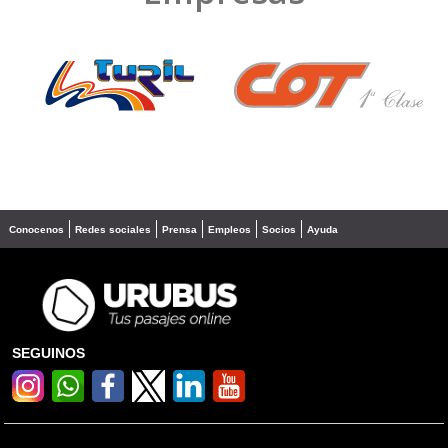
❮
❯
Conocenos
Redes sociales
Prensa
Empleos
Socios
Ayuda
SEGUINOS