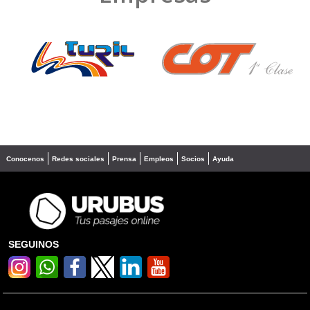
❮
❯
Conocenos
Redes sociales
Prensa
Empleos
Socios
Ayuda
SEGUINOS