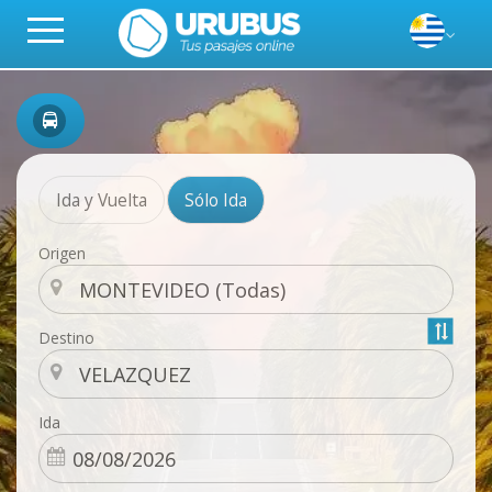
Ida y Vuelta
Sólo Ida
Origen
Destino
Ida