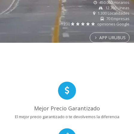
450.000 Horarios
12.300 Líneas
1.300 Localidades
70 Empresas
1.230
opiniones Google
APP URUBUS
Mejor Precio Garantizado
El mejor precio garantizado o te devolvemos la diferencia