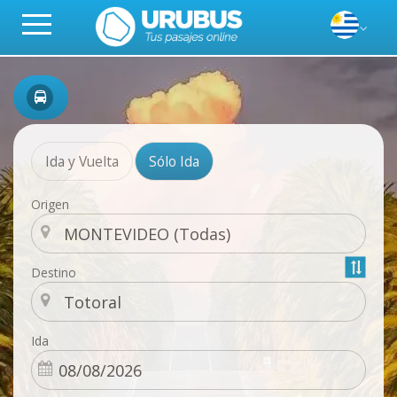
Ida y Vuelta
Sólo Ida
Origen
Destino
Ida