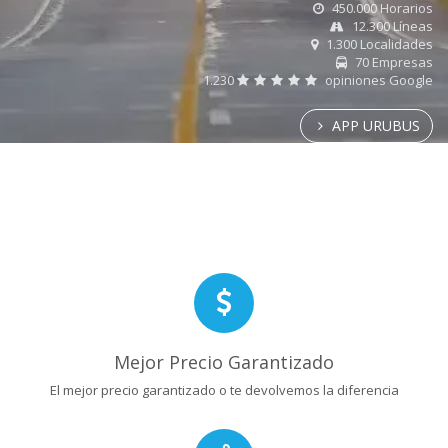
450.000 Horarios
12.300 Líneas
1.300 Localidades
70 Empresas
1.230
opiniones Google
APP URUBUS
Mejor Precio Garantizado
El mejor precio garantizado o te devolvemos la diferencia