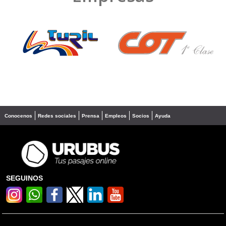
❮
❯
Conocenos
Redes sociales
Prensa
Empleos
Socios
Ayuda
SEGUINOS