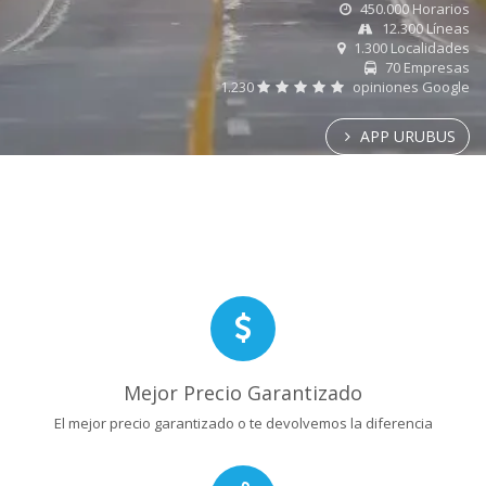
450.000 Horarios
12.300 Líneas
1.300 Localidades
70 Empresas
1.230
opiniones Google
APP URUBUS
Mejor Precio Garantizado
El mejor precio garantizado o te devolvemos la diferencia