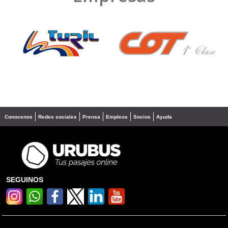
❮
❯
Conocenos
Redes sociales
Prensa
Empleos
Socios
Ayuda
SEGUINOS