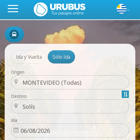
Ida y Vuelta
Sólo Ida
Origen
Destino
Ida