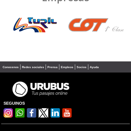
❮
❯
Conocenos
Redes sociales
Prensa
Empleos
Socios
Ayuda
SEGUINOS