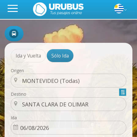
Ida y Vuelta
Sólo Ida
Origen
Destino
Ida