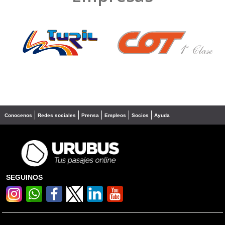
❮
❯
Conocenos
Redes sociales
Prensa
Empleos
Socios
Ayuda
SEGUINOS