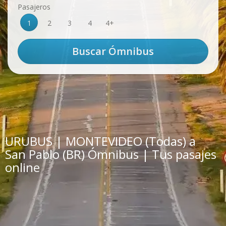
Pasajeros
1
2
3
4
4+
URUBUS | MONTEVIDEO (Todas) a
San Pablo (BR) Ómnibus | Tus pasajes
online