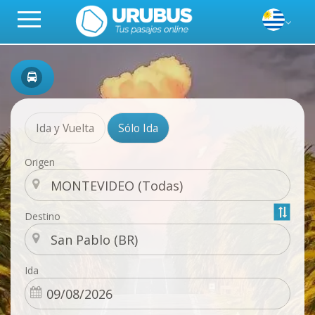
Ida y Vuelta
Sólo Ida
Origen
Destino
Ida