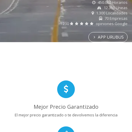
450.000 Horarios
12.300 Líneas
1.300 Localidades
70 Empresas
1.230
opiniones Google
APP URUBUS
Mejor Precio Garantizado
El mejor precio garantizado o te devolvemos la diferencia