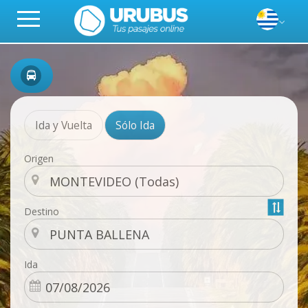
Ida y Vuelta
Sólo Ida
Origen
Destino
Ida