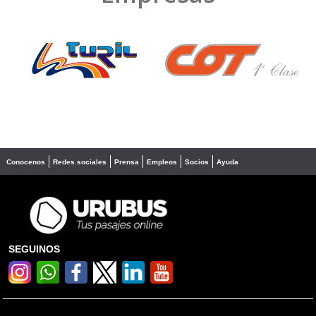
❮
❯
Conocenos
Redes sociales
Prensa
Empleos
Socios
Ayuda
SEGUINOS