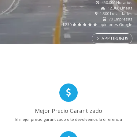
450.000 Horarios
12.300 Líneas
1.300 Localidades
70 Empresas
1.230
opiniones Google
APP URUBUS
Mejor Precio Garantizado
El mejor precio garantizado o te devolvemos la diferencia