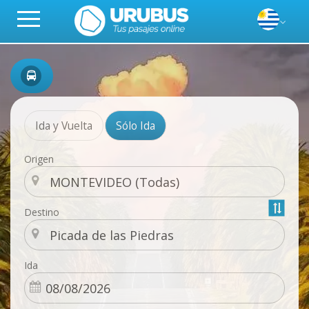
Ida y Vuelta
Sólo Ida
Origen
Destino
Ida