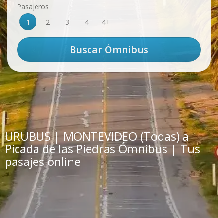
Pasajeros
1
2
3
4
4+
URUBUS | MONTEVIDEO (Todas) a
Picada de las Piedras Ómnibus | Tus
pasajes online