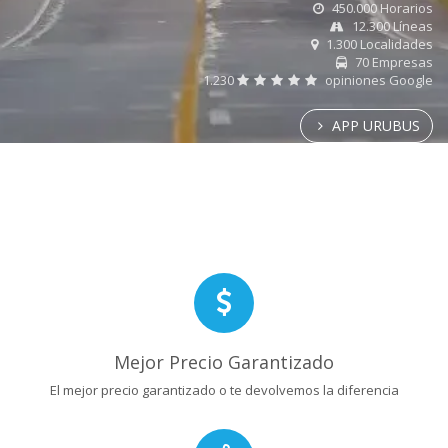
450.000 Horarios
12.300 Líneas
1.300 Localidades
70 Empresas
1.230
opiniones Google
APP URUBUS
Mejor Precio Garantizado
El mejor precio garantizado o te devolvemos la diferencia