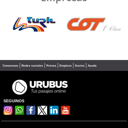
❮
❯
Conocenos
Redes sociales
Prensa
Empleos
Socios
Ayuda
SEGUINOS