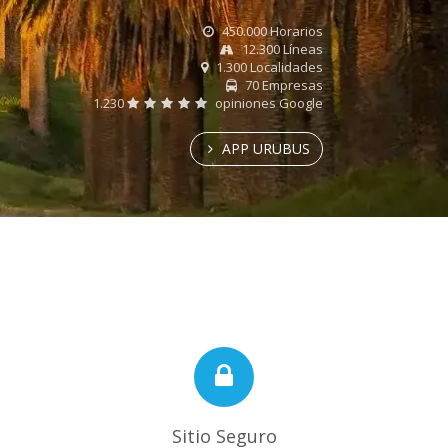
450.000 Horarios
12.300 Líneas
1.300 Localidades
70 Empresas
1.230
opiniones Google
APP URUBUS
Sitio Seguro