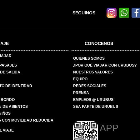
SEGUINOS
IAJE
CONOCENOS
IAJAR
QUIENES SOMOS
 PASAJES
¿POR QUÉ VIAJAR CON URUBUS?
DE SALIDA
NUESTROS VALORES
EQUIPO
O DE IDENTIDAD
REDES SOCIALES
PRENSA
 BORDO
EMPLEOS @ URUBUS
N DE ASIENTOS
SEA PARTE DE URUBUS
 NIÑOS
 CON MOVILIDAD REDUCIDA
APP
 VIAJE