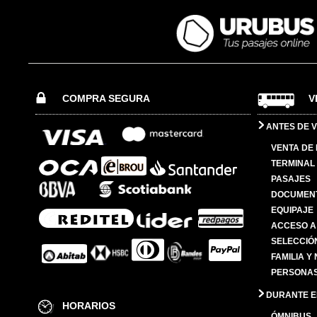
COMPRA SEGURA
V
ANTES DE V
VENTA DE
TERMINAL 
PASAJES
DOCUMENT
EQUIPAJE
ACCESO A
SELECCIÓ
FAMILIA Y
PERSONAS
DURANTE EL
HORARIOS
ÓMNIBUS