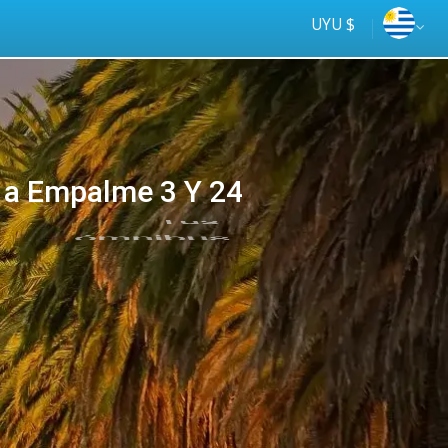
UYU $
a Empalme 3 Y 24
Tus
online
ómnibus