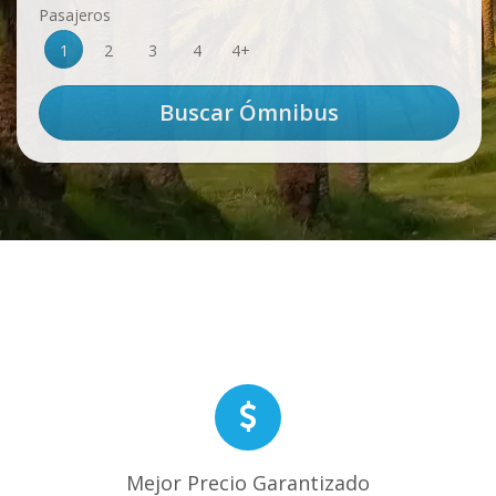
Pasajeros
1
2
3
4
4+
Mejor Precio Garantizado