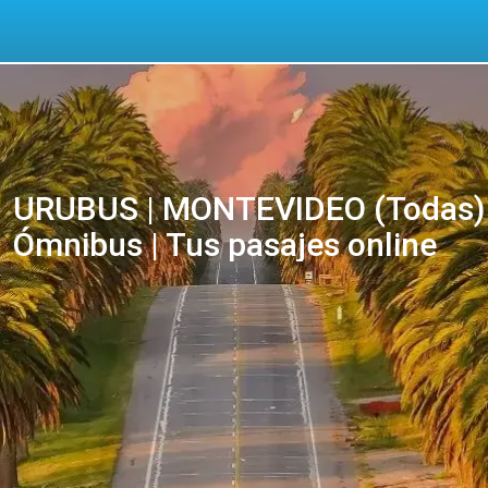
URUBUS | MONTEVIDEO (Todas) 
Ómnibus | Tus pasajes online