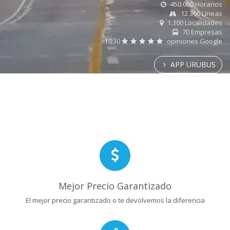
450.000 Horarios
12.300 Líneas
1.300 Localidades
70 Empresas
1.230
opiniones Google
APP URUBUS
Mejor Precio Garantizado
El mejor precio garantizado o te devolvemos la diferencia