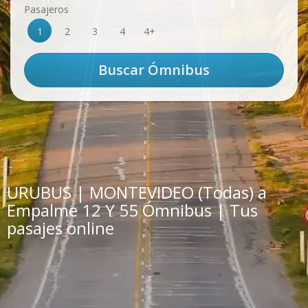
Pasajeros
1
2
3
4
4+
URUBUS | MONTEVIDEO (Todas) a
Empalme 12 Y 55 Ómnibus | Tus
pasajes online