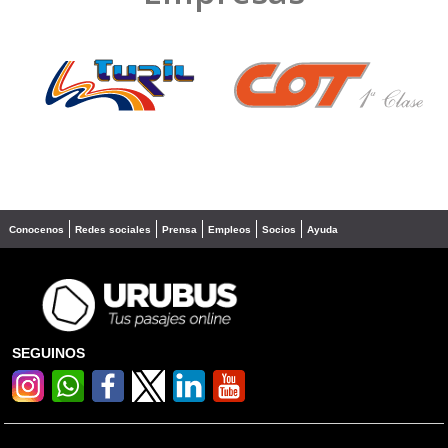
❮
❯
Conocenos
Redes sociales
Prensa
Empleos
Socios
Ayuda
SEGUINOS