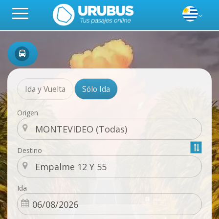
Ida y Vuelta
Sólo Ida
Origen
Destino
Ida