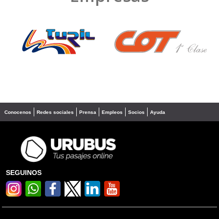
❮
❯
Conocenos
Redes sociales
Prensa
Empleos
Socios
Ayuda
SEGUINOS