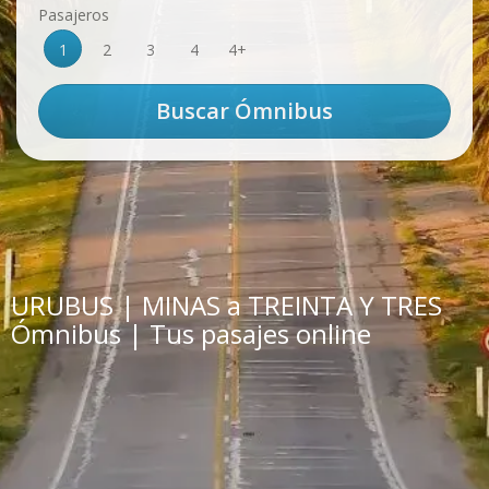
Pasajeros
1
2
3
4
4+
URUBUS | MINAS a TREINTA Y TRES
Ómnibus | Tus pasajes online