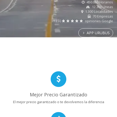
450.000 Horarios
12.300 Líneas
1.300 Localidades
70 Empresas
1.230
opiniones Google
APP URUBUS
Mejor Precio Garantizado
El mejor precio garantizado o te devolvemos la diferencia