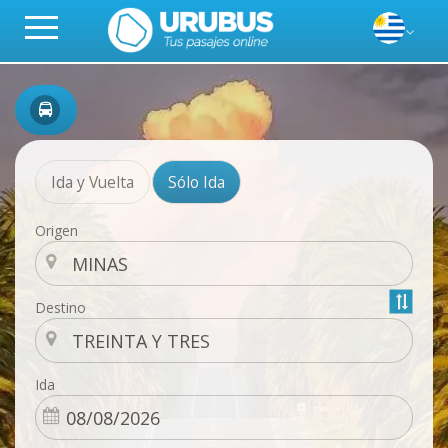
Ida y Vuelta
Sólo Ida
Origen
Destino
Ida