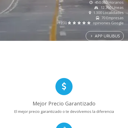
450.000 Horarios
12.300 Líneas
1.300 Localidades
70 Empresas
1.230
opiniones Google
APP URUBUS
Mejor Precio Garantizado
El mejor precio garantizado o te devolvemos la diferencia