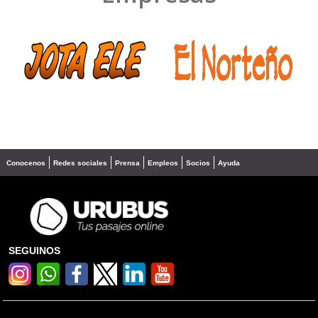
❮
❯
Conocenos
Redes sociales
Prensa
Empleos
Socios
Ayuda
SEGUINOS