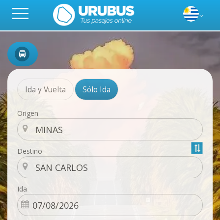
Ida y Vuelta
Sólo Ida
Origen
Destino
Ida