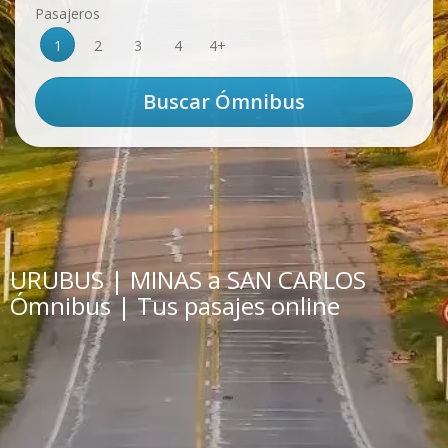
Pasajeros
1
2
3
4
4+
URUBUS | MINAS a SAN CARLOS
Ómnibus | Tus pasajes online