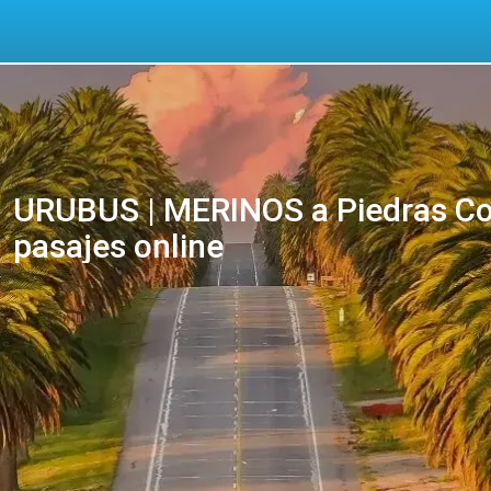
URUBUS | MERINOS a Piedras Co
pasajes online