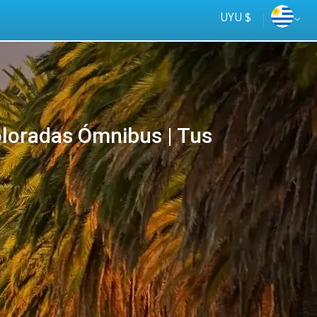
UYU $
loradas Ómnibus | Tus
Mejor precio
online