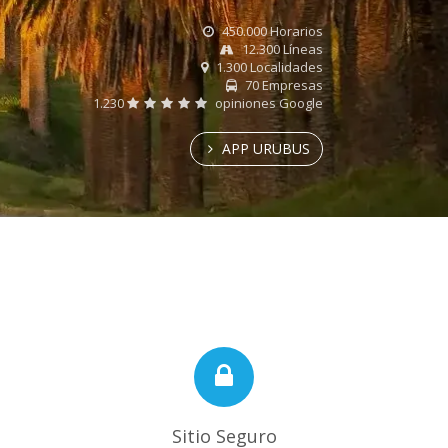
450.000 Horarios
12.300 Líneas
1.300 Localidades
70 Empresas
1.230
opiniones Google
APP URUBUS
Sitio Seguro