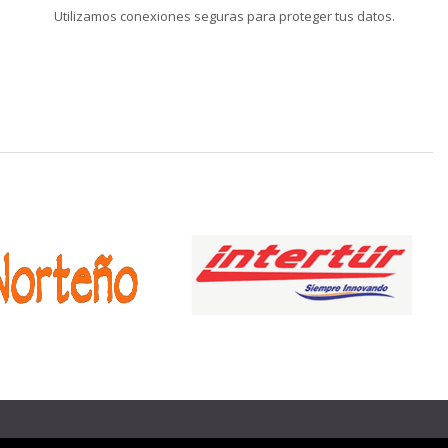
Utilizamos conexiones seguras para proteger tus datos.
❯