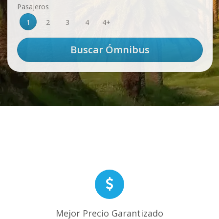
Pasajeros
1
2
3
4
4+
Mejor Precio Garantizado