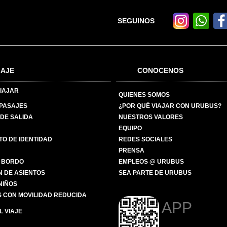
SEGUINOS
IAJE
CONOCENOS
IAJAR
QUIENES SOMOS
 PASAJES
¿POR QUÉ VIAJAR CON URUBUS?
DE SALIDA
NUESTROS VALORES
EQUIPO
O DE IDENTIDAD
REDES SOCIALES
PRENSA
 BORDO
EMPLEOS @ URUBUS
N DE ASIENTOS
SEA PARTE DE URUBUS
 NIÑOS
 CON MOVILIDAD REDUCIDA
APP
 VIAJE