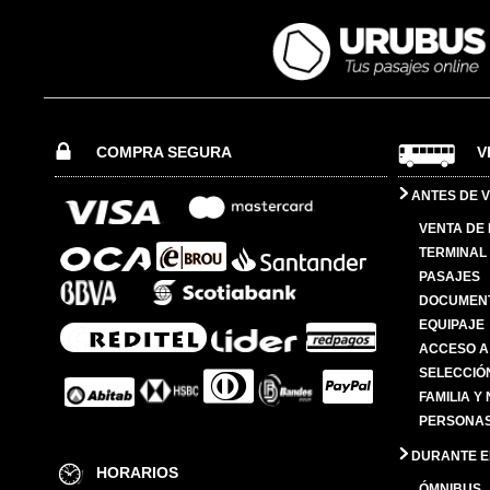
COMPRA SEGURA
V
ANTES DE V
VENTA DE
TERMINAL 
PASAJES
DOCUMENT
EQUIPAJE
ACCESO A
SELECCIÓ
FAMILIA Y
PERSONAS
DURANTE EL
HORARIOS
ÓMNIBUS