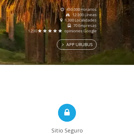
450.000 Horarios
12.300 Líneas
1.300 Localidades
70 Empresas
1.230
opiniones Google
APP URUBUS
Sitio Seguro