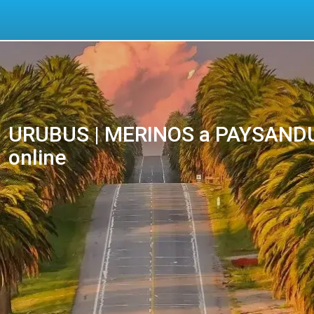
URUBUS | MERINOS a PAYSANDU 
online