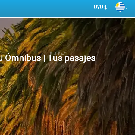
UYU $
Ómnibus | Tus pasajes
Tus
online
ómnibus