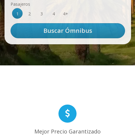
Pasajeros
1
2
3
4
4+
Mejor Precio Garantizado