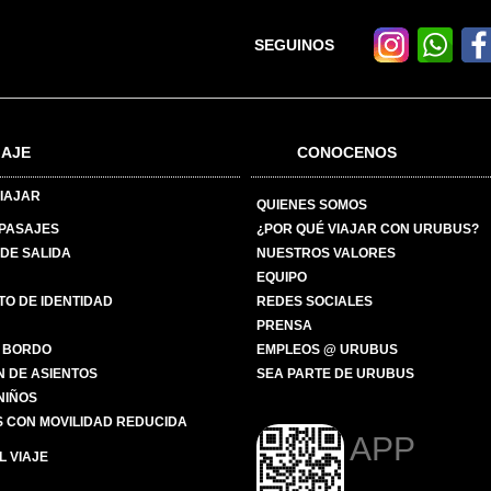
SEGUINOS
IAJE
CONOCENOS
IAJAR
QUIENES SOMOS
 PASAJES
¿POR QUÉ VIAJAR CON URUBUS?
DE SALIDA
NUESTROS VALORES
EQUIPO
O DE IDENTIDAD
REDES SOCIALES
PRENSA
 BORDO
EMPLEOS @ URUBUS
N DE ASIENTOS
SEA PARTE DE URUBUS
 NIÑOS
 CON MOVILIDAD REDUCIDA
APP
 VIAJE