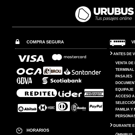
COMPRA SEGURA
V
ANTES DE V
VENTA DE
TERMINAL 
PASAJES
DOCUMENT
EQUIPAJE
ACCESO A
SELECCIÓ
FAMILIA Y
PERSONAS
DURANTE EL
HORARIOS
ÓMNIBUS