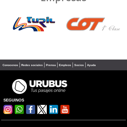
❮
❯
Conocenos
Redes sociales
Prensa
Empleos
Socios
Ayuda
SEGUINOS