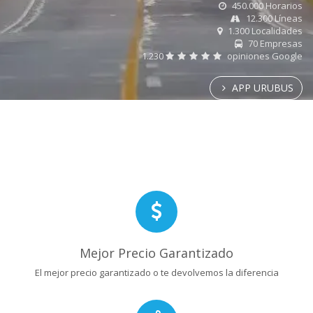
450.000 Horarios
12.300 Líneas
1.300 Localidades
70 Empresas
1.230
opiniones Google
APP URUBUS
Mejor Precio Garantizado
El mejor precio garantizado o te devolvemos la diferencia