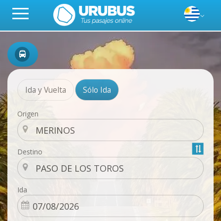
Ida y Vuelta
Sólo Ida
Origen
Destino
Ida