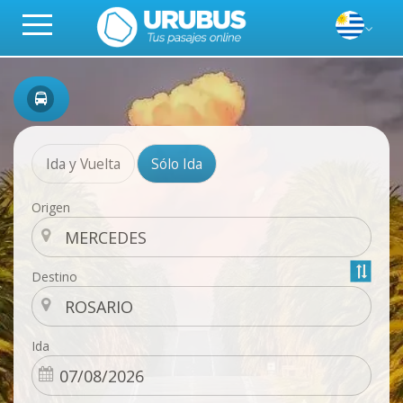
Ida y Vuelta
Sólo Ida
Origen
Destino
Ida