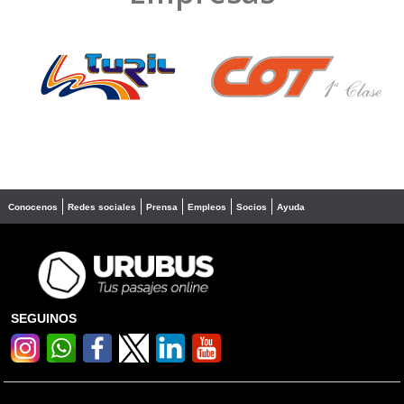
❮
❯
Conocenos
Redes sociales
Prensa
Empleos
Socios
Ayuda
SEGUINOS