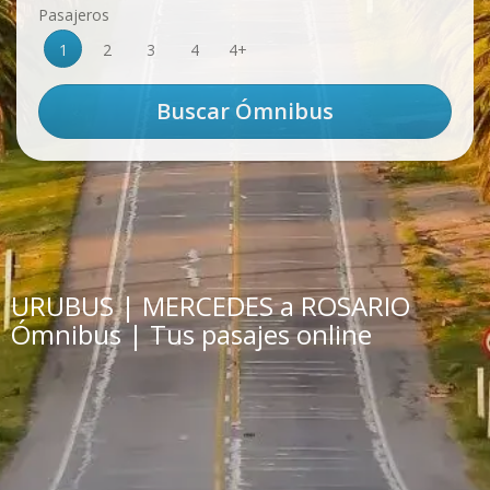
Pasajeros
1
2
3
4
4+
URUBUS | MERCEDES a ROSARIO
Ómnibus | Tus pasajes online