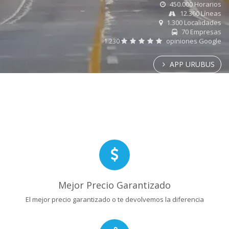
450.000 Horarios
12.300 Líneas
1.300 Localidades
70 Empresas
1.230
opiniones Google
APP URUBUS
Mejor Precio Garantizado
El mejor precio garantizado o te devolvemos la diferencia