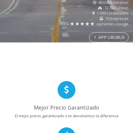
450.000 Horarios
12.300 Líneas
1.300 Localidades
70 Empresas
1.230
opiniones Google
APP URUBUS
Mejor Precio Garantizado
El mejor precio garantizado o te devolvemos la diferencia