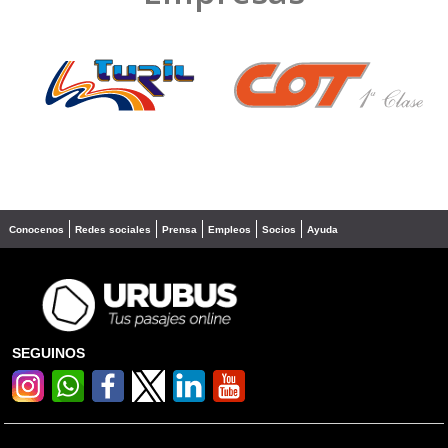
❮
❯
Conocenos
Redes sociales
Prensa
Empleos
Socios
Ayuda
SEGUINOS