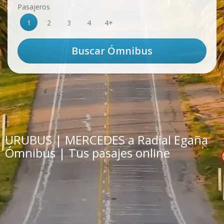
Pasajeros
1
2
3
4
4+
URUBUS | MERCEDES a Radial Egaña
Ómnibus | Tus pasajes online