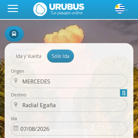
Ida y Vuelta
Sólo Ida
Origen
Destino
Ida