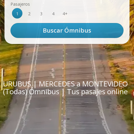
Pasajeros
1
2
3
4
4+
URUBUS | MERCEDES a MONTEVIDEO
(Todas) Ómnibus | Tus pasajes online