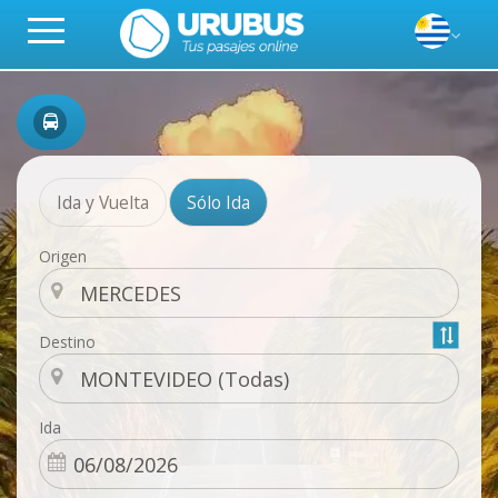
Ida y Vuelta
Sólo Ida
Origen
Destino
Ida