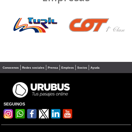
❮
❯
Conocenos
Redes sociales
Prensa
Empleos
Socios
Ayuda
SEGUINOS