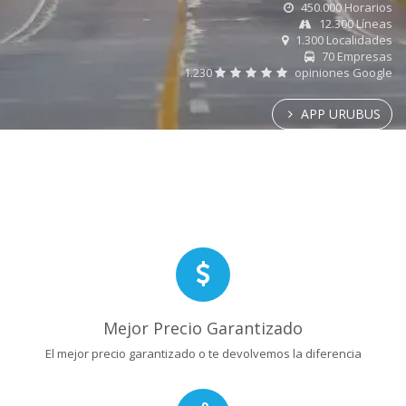
450.000 Horarios
12.300 Líneas
1.300 Localidades
70 Empresas
1.230
opiniones Google
APP URUBUS
Mejor Precio Garantizado
El mejor precio garantizado o te devolvemos la diferencia