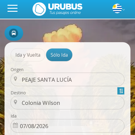
Ida y Vuelta
Sólo Ida
Origen
Destino
Ida