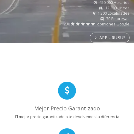
450.000 Horarios
12.300 Líneas
1.300 Localidades
70 Empresas
1.230
opiniones Google
APP URUBUS
Mejor Precio Garantizado
El mejor precio garantizado o te devolvemos la diferencia