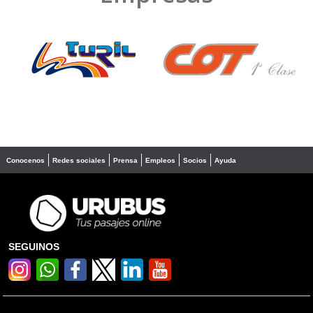
❮
❯
Conocenos
Redes sociales
Prensa
Empleos
Socios
Ayuda
SEGUINOS