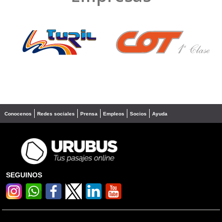
❮
❯
Conocenos
Redes sociales
Prensa
Empleos
Socios
Ayuda
SEGUINOS