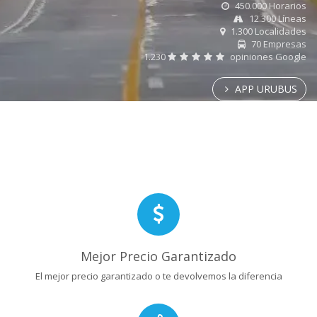
450.000 Horarios
12.300 Líneas
1.300 Localidades
70 Empresas
1.230
opiniones Google
APP URUBUS
Mejor Precio Garantizado
El mejor precio garantizado o te devolvemos la diferencia