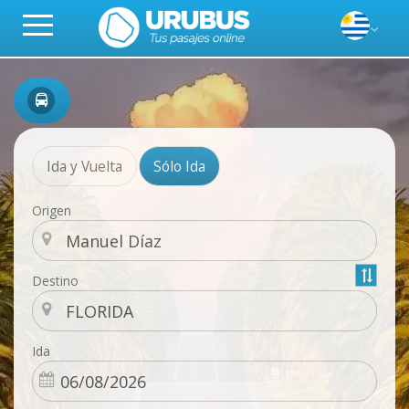
Ida y Vuelta
Sólo Ida
Origen
Destino
Ida