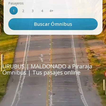
Pasajeros
1
2
3
4
4+
URUBUS | MALDONADO a Piraraja
Ómnibus | Tus pasajes online