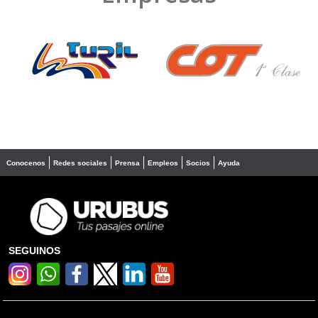
❮
❯
Conocenos
Redes sociales
Prensa
Empleos
Socios
Ayuda
SEGUINOS