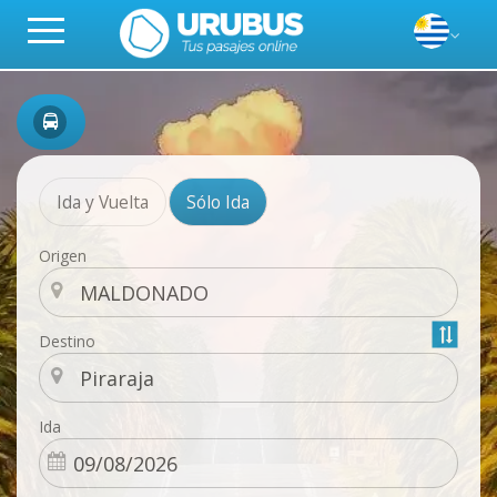
Ida y Vuelta
Sólo Ida
Origen
Destino
Ida