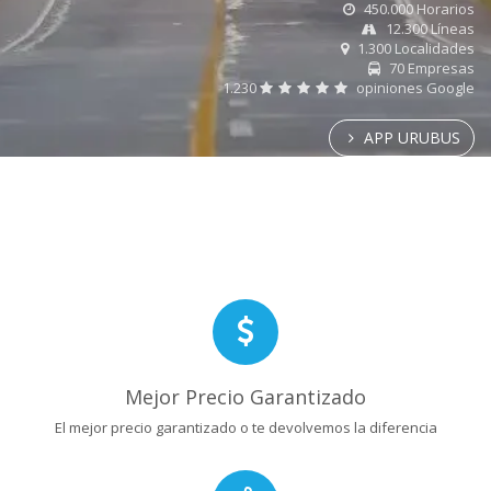
450.000 Horarios
12.300 Líneas
1.300 Localidades
70 Empresas
1.230
opiniones Google
APP URUBUS
Mejor Precio Garantizado
El mejor precio garantizado o te devolvemos la diferencia