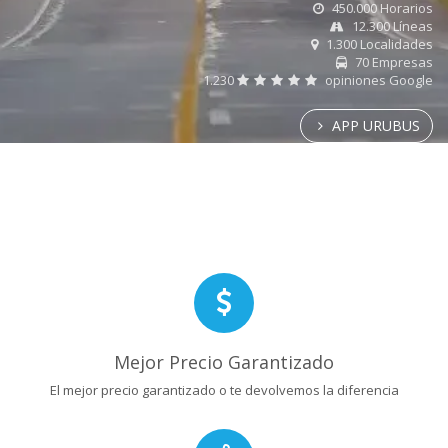
450.000 Horarios
12.300 Líneas
1.300 Localidades
70 Empresas
1.230
opiniones Google
APP URUBUS
Mejor Precio Garantizado
El mejor precio garantizado o te devolvemos la diferencia