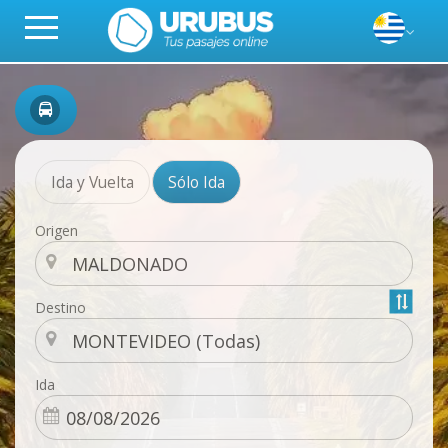
Ida y Vuelta
Sólo Ida
Origen
Destino
Ida