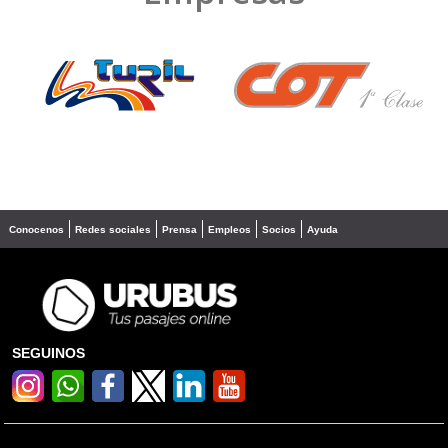
❮
❯
Conocenos
Redes sociales
Prensa
Empleos
Socios
Ayuda
SEGUINOS