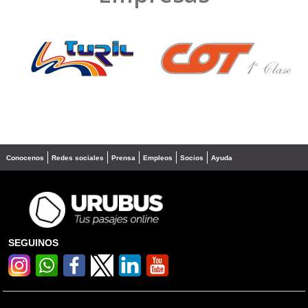
❮
❯
Conocenos
Redes sociales
Prensa
Empleos
Socios
Ayuda
SEGUINOS