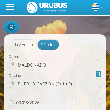
Ida y Vuelta
Sólo Ida
Origen
Destino
Ida