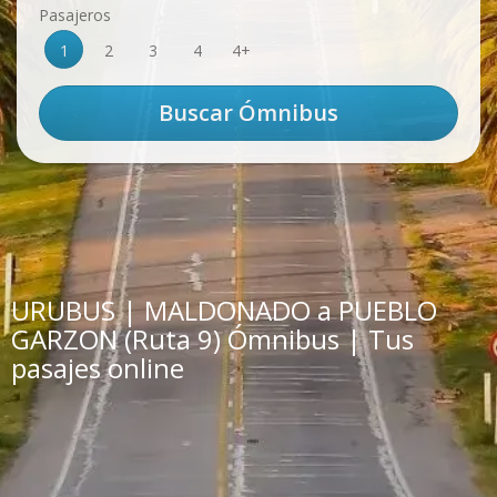
Pasajeros
1
2
3
4
4+
URUBUS | MALDONADO a PUEBLO
GARZON (Ruta 9) Ómnibus | Tus
pasajes online