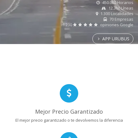
450.000 Horarios
12.300 Líneas
1.300 Localidades
70 Empresas
1.230
opiniones Google
APP URUBUS
Mejor Precio Garantizado
El mejor precio garantizado o te devolvemos la diferencia