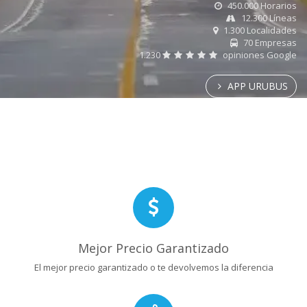
450.000 Horarios
12.300 Líneas
1.300 Localidades
70 Empresas
1.230
opiniones Google
APP URUBUS
Mejor Precio Garantizado
El mejor precio garantizado o te devolvemos la diferencia