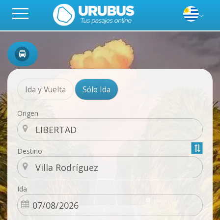
Ida y Vuelta
Sólo Ida
Origen
Destino
Ida