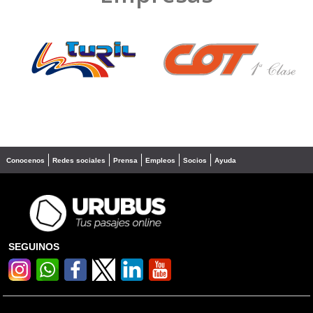
❮
❯
Conocenos
Redes sociales
Prensa
Empleos
Socios
Ayuda
SEGUINOS