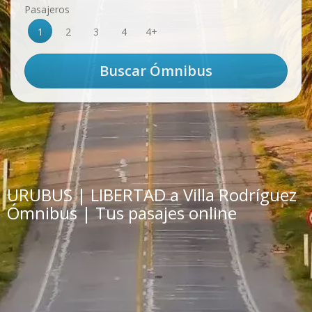
Pasajeros
1
2
3
4
4+
URUBUS | LIBERTAD a Villa Rodríguez
Ómnibus | Tus pasajes online