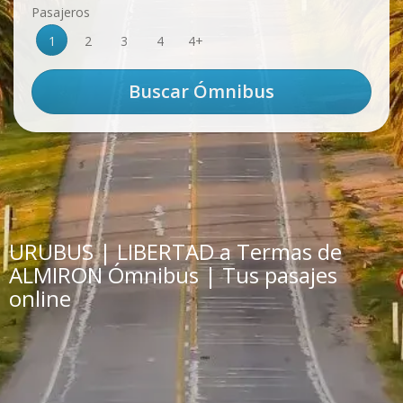
Pasajeros
1
2
3
4
4+
URUBUS | LIBERTAD a Termas de
ALMIRON Ómnibus | Tus pasajes
online