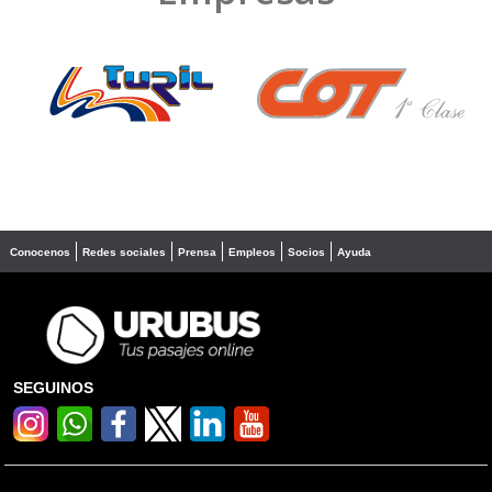
❮
❯
Conocenos
Redes sociales
Prensa
Empleos
Socios
Ayuda
SEGUINOS