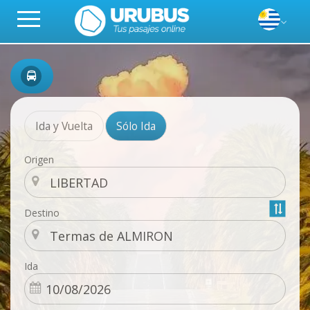
Ida y Vuelta
Sólo Ida
Origen
Destino
Ida