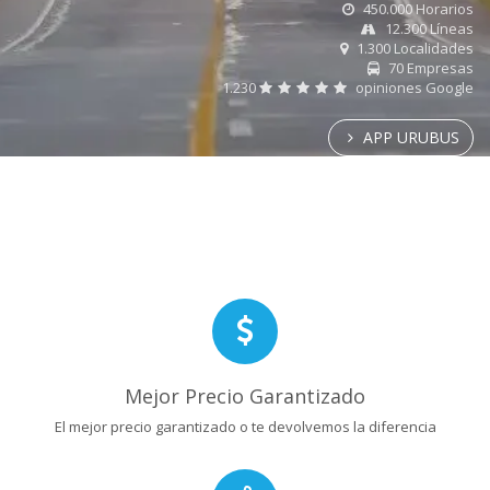
450.000 Horarios
12.300 Líneas
1.300 Localidades
70 Empresas
1.230
opiniones Google
APP URUBUS
Mejor Precio Garantizado
El mejor precio garantizado o te devolvemos la diferencia