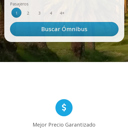
Pasajeros
1
2
3
4
4+
Mejor Precio Garantizado