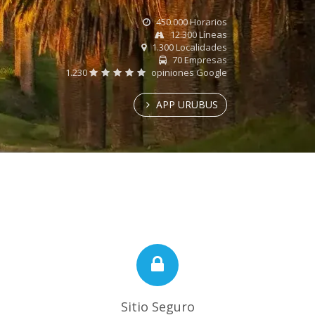
450.000 Horarios
12.300 Líneas
1.300 Localidades
70 Empresas
1.230
opiniones Google
APP URUBUS
Sitio Seguro