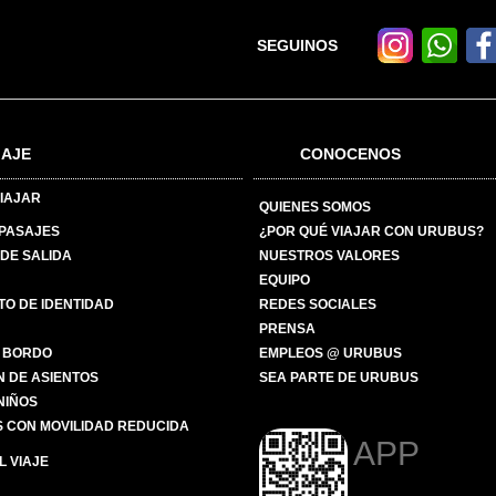
SEGUINOS
IAJE
CONOCENOS
IAJAR
QUIENES SOMOS
 PASAJES
¿POR QUÉ VIAJAR CON URUBUS?
DE SALIDA
NUESTROS VALORES
EQUIPO
O DE IDENTIDAD
REDES SOCIALES
PRENSA
 BORDO
EMPLEOS @ URUBUS
N DE ASIENTOS
SEA PARTE DE URUBUS
 NIÑOS
 CON MOVILIDAD REDUCIDA
APP
 VIAJE