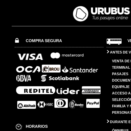
COMPRA SEGURA
V
ANTES DE V
VENTA DE
TERMINAL 
PASAJES
DOCUMENT
EQUIPAJE
ACCESO A
SELECCIÓ
FAMILIA Y
PERSONAS
DURANTE EL
HORARIOS
ÓMNIBUS