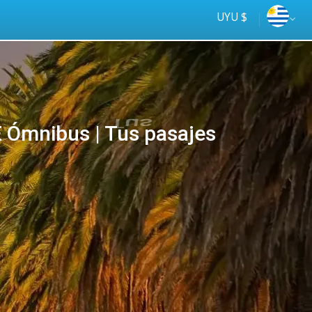
UYU $
Ómnibus | Tus pasajes
Tus
online
ómnibus