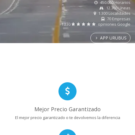
450.000 Horarios
12.300 Líneas
1.300 Localidades
70 Empresas
1.230
opiniones Google
APP URUBUS
Mejor Precio Garantizado
El mejor precio garantizado o te devolvemos la diferencia