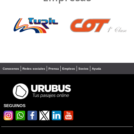
❮
❯
Conocenos
Redes sociales
Prensa
Empleos
Socios
Ayuda
SEGUINOS