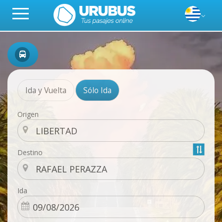
Ida y Vuelta
Sólo Ida
Origen
Destino
Ida