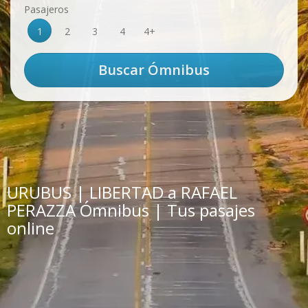
Pasajeros
1
2
3
4
4+
URUBUS | LIBERTAD a RAFAEL
PERAZZA Ómnibus | Tus pasajes
online