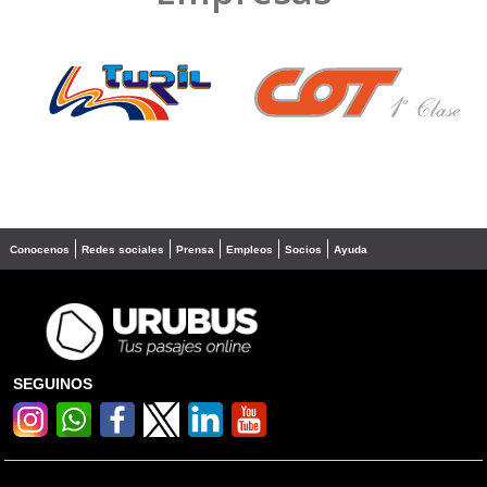
❮
❯
Conocenos
Redes sociales
Prensa
Empleos
Socios
Ayuda
SEGUINOS