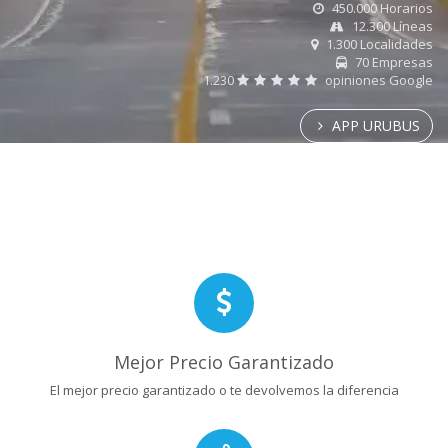
450.000 Horarios
12.300 Líneas
1.300 Localidades
70 Empresas
1.230
opiniones Google
APP URUBUS
Mejor Precio Garantizado
El mejor precio garantizado o te devolvemos la diferencia