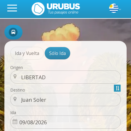
Ida y Vuelta
Sólo Ida
Origen
Destino
Ida