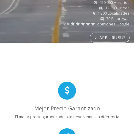
450.000 Horarios
12.300 Líneas
1.300 Localidades
70 Empresas
1.230
opiniones Google
APP URUBUS
Mejor Precio Garantizado
El mejor precio garantizado o te devolvemos la diferencia