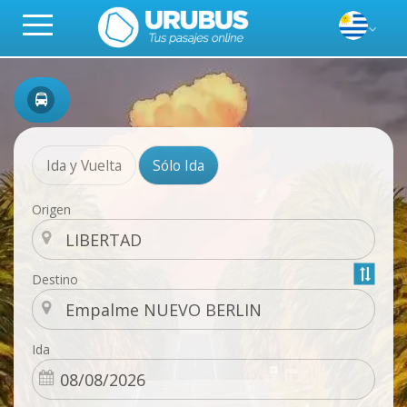
Ida y Vuelta
Sólo Ida
Origen
Destino
Ida