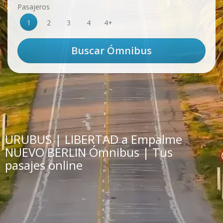
Pasajeros
1
2
3
4
4+
URUBUS | LIBERTAD a Empalme
NUEVO BERLIN Ómnibus | Tus
pasajes online