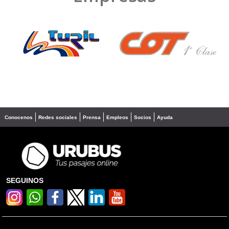
❮
❯
Conocenos
Redes sociales
Prensa
Empleos
Socios
Ayuda
SEGUINOS