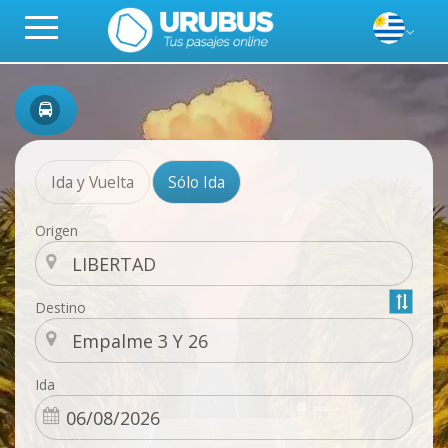
Ida y Vuelta
Sólo Ida
Origen
Destino
Ida