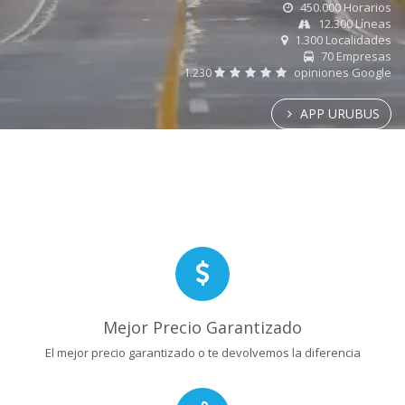
450.000 Horarios
12.300 Líneas
1.300 Localidades
70 Empresas
1.230
opiniones Google
APP URUBUS
Mejor Precio Garantizado
El mejor precio garantizado o te devolvemos la diferencia