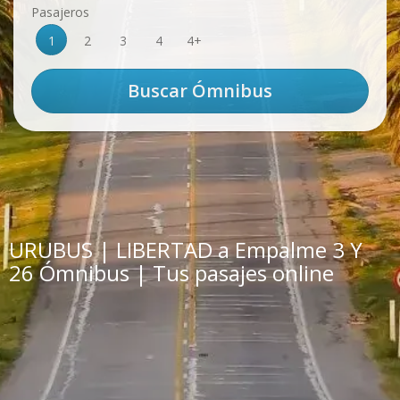
Pasajeros
1
2
3
4
4+
URUBUS | LIBERTAD a Empalme 3 Y
26 Ómnibus | Tus pasajes online