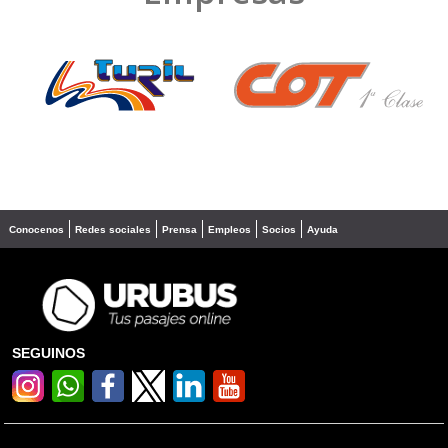
❮
❯
Conocenos
Redes sociales
Prensa
Empleos
Socios
Ayuda
SEGUINOS