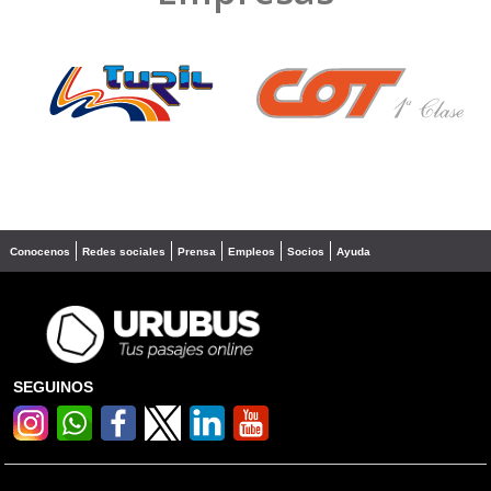
❮
❯
Conocenos
Redes sociales
Prensa
Empleos
Socios
Ayuda
SEGUINOS