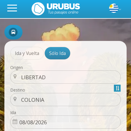
Ida y Vuelta
Sólo Ida
Origen
Destino
Ida