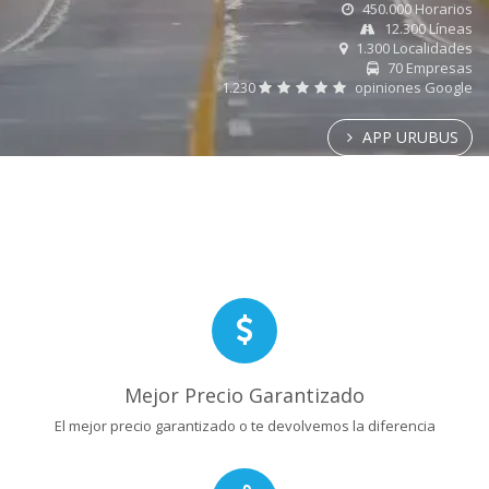
450.000 Horarios
12.300 Líneas
1.300 Localidades
70 Empresas
1.230
opiniones Google
APP URUBUS
Mejor Precio Garantizado
El mejor precio garantizado o te devolvemos la diferencia