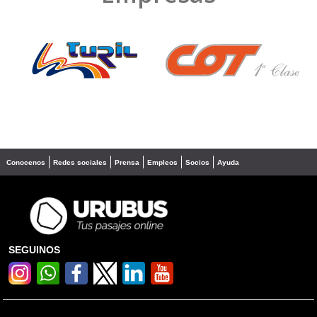
❮
❯
Conocenos
Redes sociales
Prensa
Empleos
Socios
Ayuda
SEGUINOS