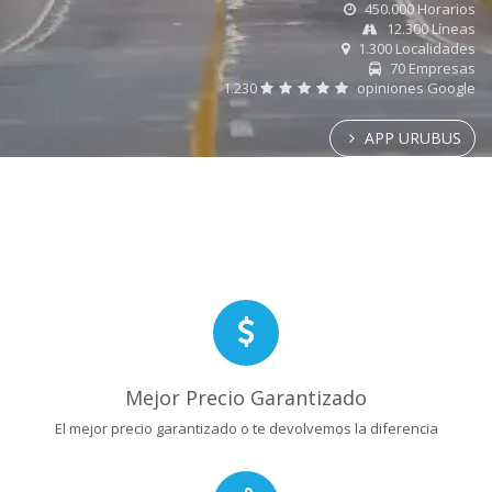
450.000 Horarios
12.300 Líneas
1.300 Localidades
70 Empresas
1.230
opiniones Google
APP URUBUS
Mejor Precio Garantizado
El mejor precio garantizado o te devolvemos la diferencia