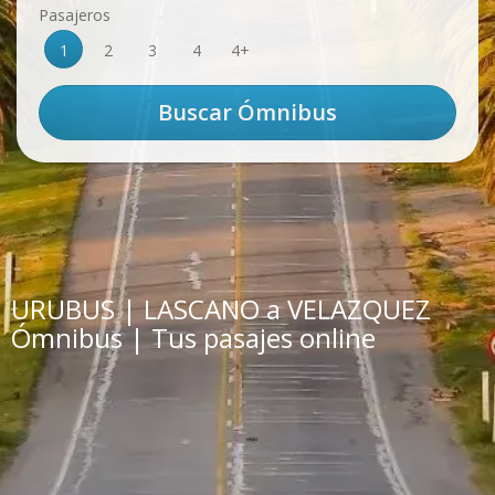
Pasajeros
1
2
3
4
4+
URUBUS | LASCANO a VELAZQUEZ
Ómnibus | Tus pasajes online