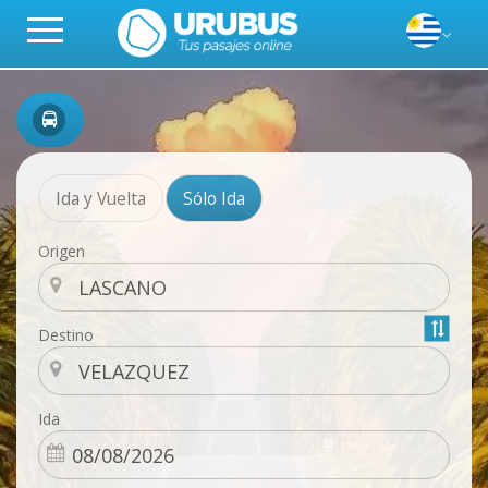
Ida y Vuelta
Sólo Ida
Origen
Destino
Ida