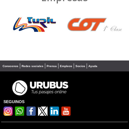
❮
❯
Conocenos
Redes sociales
Prensa
Empleos
Socios
Ayuda
SEGUINOS