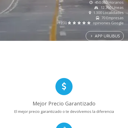
450.000 Horarios
12.300 Líneas
1.300 Localidades
70 Empresas
1.230
opiniones Google
APP URUBUS
Mejor Precio Garantizado
El mejor precio garantizado o te devolvemos la diferencia