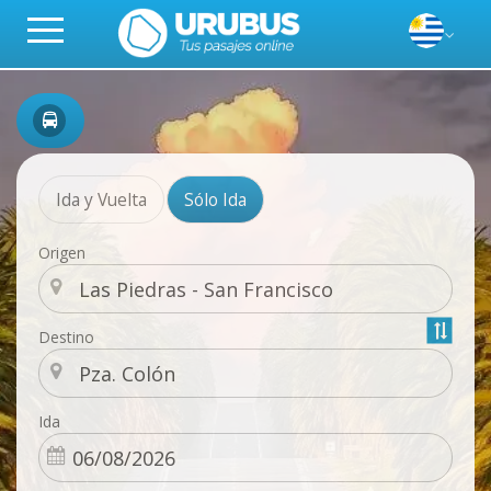
Ida y Vuelta
Sólo Ida
Origen
Destino
Ida