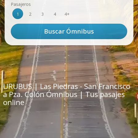
Pasajeros
1
2
3
4
4+
URUBUS | Las Piedras - San Francisco
a Pza. Colón Ómnibus | Tus pasajes
online