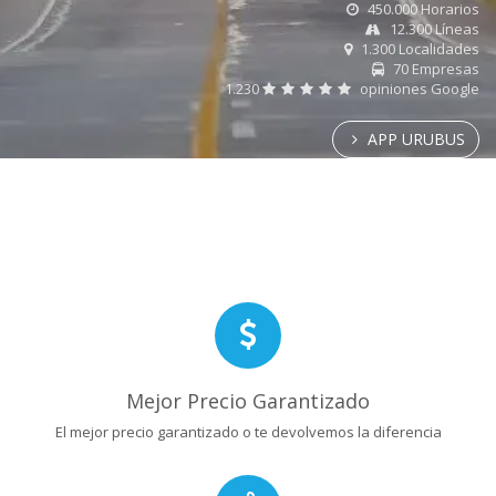
450.000 Horarios
12.300 Líneas
1.300 Localidades
70 Empresas
1.230
opiniones Google
APP URUBUS
Mejor Precio Garantizado
El mejor precio garantizado o te devolvemos la diferencia