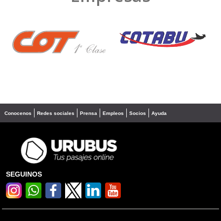
❮
❯
Conocenos
Redes sociales
Prensa
Empleos
Socios
Ayuda
SEGUINOS