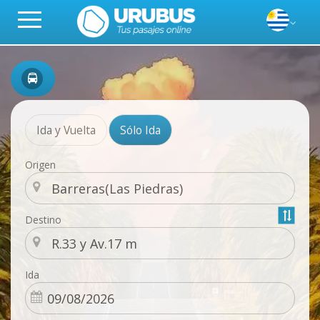
Ida y Vuelta
Sólo Ida
Origen
Destino
Ida