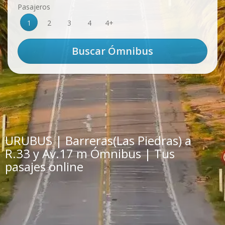
Pasajeros
1
2
3
4
4+
URUBUS | Barreras(Las Piedras) a
R.33 y Av.17 m Ómnibus | Tus
pasajes online