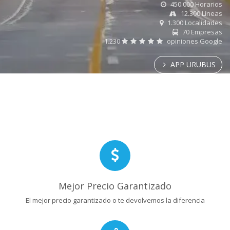
450.000 Horarios
12.300 Líneas
1.300 Localidades
70 Empresas
1.230
opiniones Google
APP URUBUS
Mejor Precio Garantizado
El mejor precio garantizado o te devolvemos la diferencia