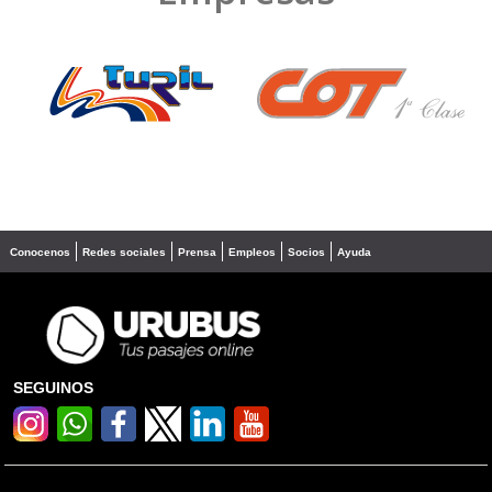
❮
❯
Conocenos
Redes sociales
Prensa
Empleos
Socios
Ayuda
SEGUINOS