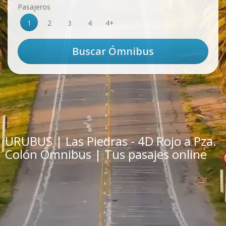
Pasajeros
1
2
3
4
4+
URUBUS | Las Piedras - 4D Rojo a Pza.
Colón Ómnibus | Tus pasajes online