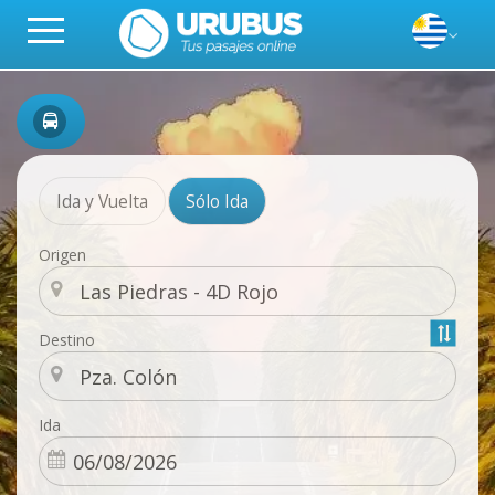
Ida y Vuelta
Sólo Ida
Origen
Destino
Ida