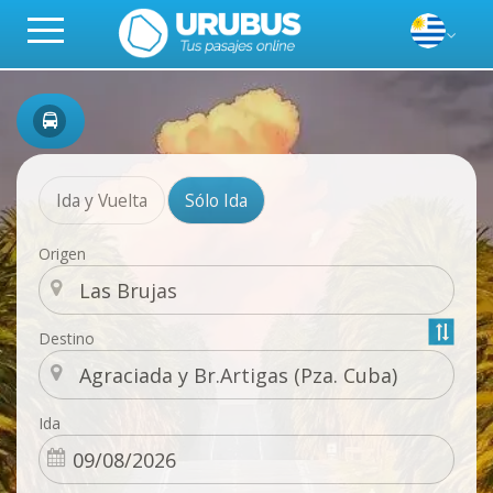
Ida y Vuelta
Sólo Ida
Origen
Destino
Ida