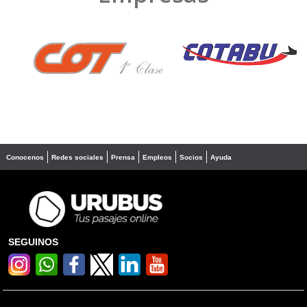
❮
❯
Conocenos
Redes sociales
Prensa
Empleos
Socios
Ayuda
SEGUINOS