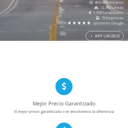
450.000 Horarios
12.300 Líneas
1.300 Localidades
70 Empresas
1.230
opiniones Google
APP URUBUS
Mejor Precio Garantizado
El mejor precio garantizado o te devolvemos la diferencia