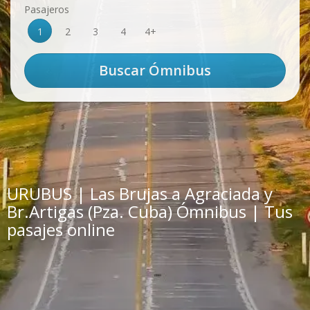
Pasajeros
1
2
3
4
4+
URUBUS | Las Brujas a Agraciada y
Br.Artigas (Pza. Cuba) Ómnibus | Tus
pasajes online