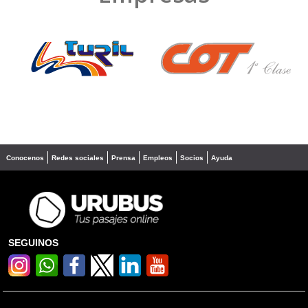
❮
❯
Conocenos
Redes sociales
Prensa
Empleos
Socios
Ayuda
SEGUINOS