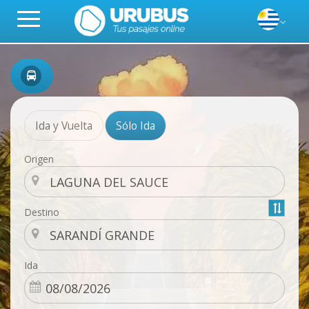
Ida y Vuelta
Sólo Ida
Origen
Destino
Ida