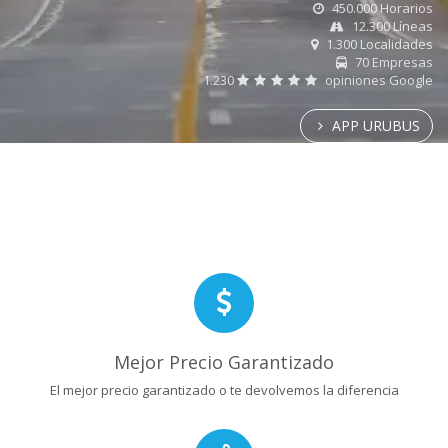
450.000 Horarios
12.300 Líneas
1.300 Localidades
70 Empresas
1.230
opiniones Google
APP URUBUS
Mejor Precio Garantizado
El mejor precio garantizado o te devolvemos la diferencia