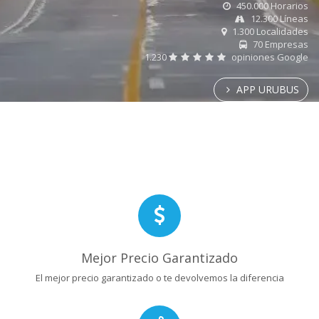
450.000 Horarios
12.300 Líneas
1.300 Localidades
70 Empresas
1.230
opiniones Google
APP URUBUS
Mejor Precio Garantizado
El mejor precio garantizado o te devolvemos la diferencia