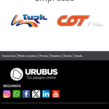
❮
❯
Conocenos
Redes sociales
Prensa
Empleos
Socios
Ayuda
SEGUINOS