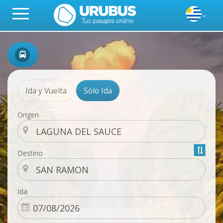
Ida y Vuelta
Sólo Ida
Origen
Destino
Ida