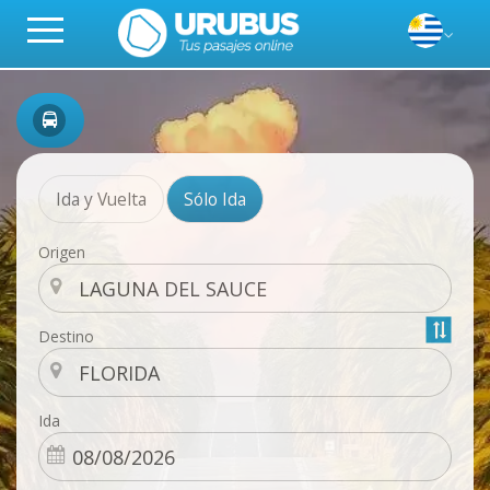
Ida y Vuelta
Sólo Ida
Origen
Destino
Ida