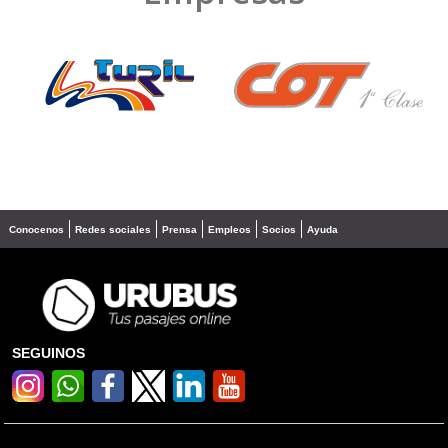
❮
❯
Conocenos
Redes sociales
Prensa
Empleos
Socios
Ayuda
SEGUINOS