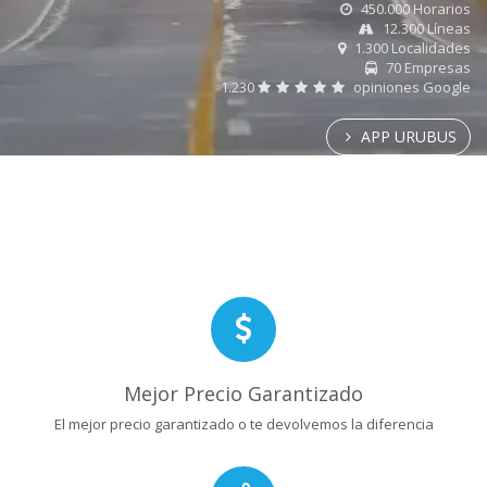
450.000 Horarios
12.300 Líneas
1.300 Localidades
70 Empresas
1.230
opiniones Google
APP URUBUS
Mejor Precio Garantizado
El mejor precio garantizado o te devolvemos la diferencia