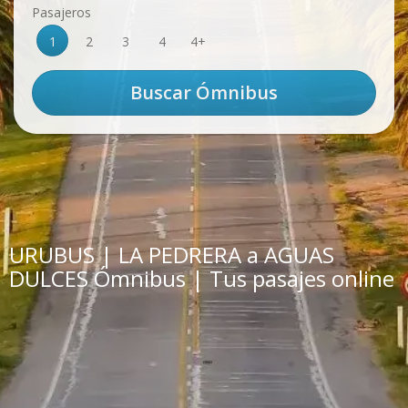
Pasajeros
1
2
3
4
4+
URUBUS | LA PEDRERA a AGUAS
DULCES Ómnibus | Tus pasajes online