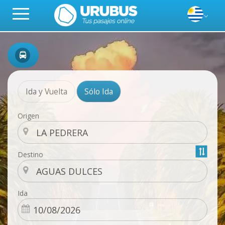
Ida y Vuelta
Sólo Ida
Origen
Destino
Ida