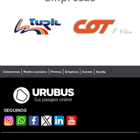
❮
❯
Conocenos
Redes sociales
Prensa
Empleos
Socios
Ayuda
SEGUINOS