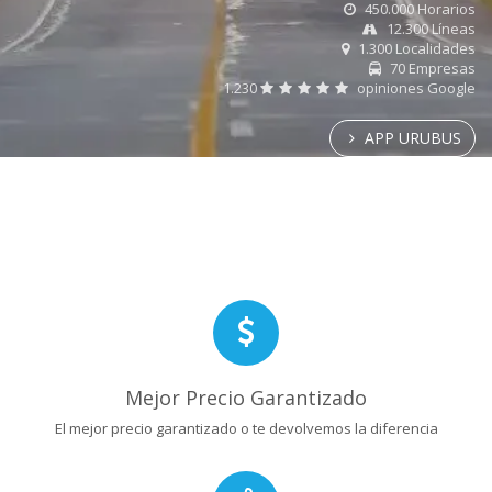
450.000 Horarios
12.300 Líneas
1.300 Localidades
70 Empresas
1.230
opiniones Google
APP URUBUS
Mejor Precio Garantizado
El mejor precio garantizado o te devolvemos la diferencia