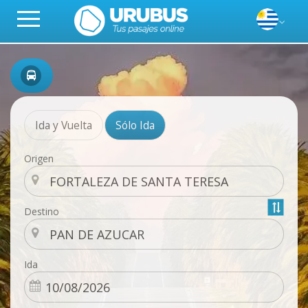
Ida y Vuelta
Sólo Ida
Origen
Destino
Ida