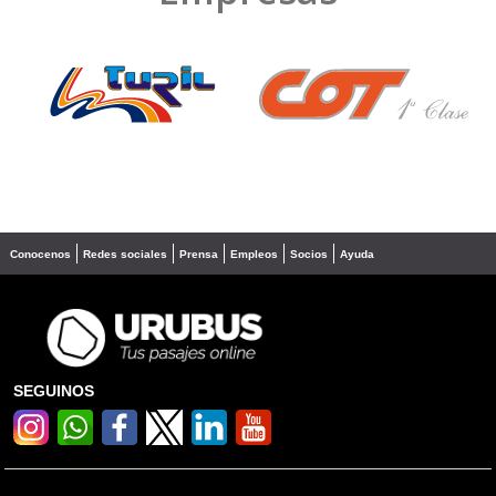
❮
❯
Conocenos
Redes sociales
Prensa
Empleos
Socios
Ayuda
SEGUINOS