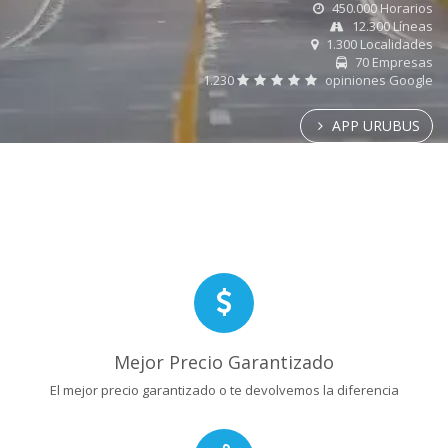
450.000 Horarios
12.300 Líneas
1.300 Localidades
70 Empresas
1.230
opiniones Google
APP URUBUS
Mejor Precio Garantizado
El mejor precio garantizado o te devolvemos la diferencia