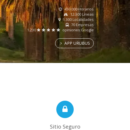
450.000 Horarios
12.300 Líneas
1.300 Localidades
70 Empresas
1.230
opiniones Google
APP URUBUS
Sitio Seguro