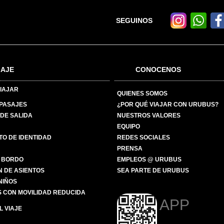
SEGUINOS
IAJE
CONOCENOS
IAJAR
QUIENES SOMOS
 PASAJES
¿POR QUÉ VIAJAR CON URUBUS?
DE SALIDA
NUESTROS VALORES
EQUIPO
O DE IDENTIDAD
REDES SOCIALES
PRENSA
 BORDO
EMPLEOS @ URUBUS
N DE ASIENTOS
SEA PARTE DE URUBUS
 NIÑOS
 CON MOVILIDAD REDUCIDA
APP
 VIAJE