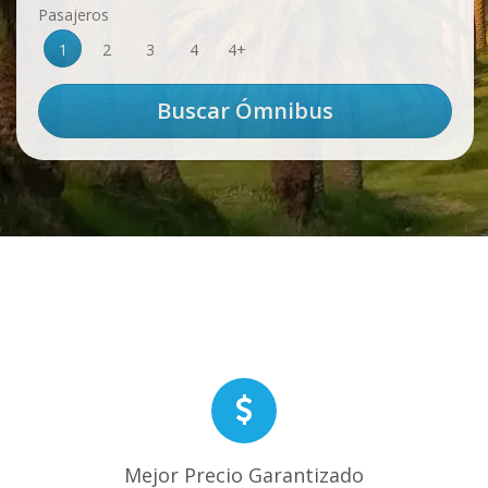
Pasajeros
1
2
3
4
4+
Mejor Precio Garantizado