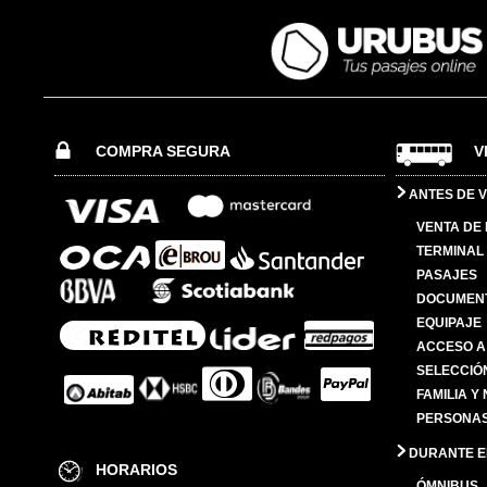
COMPRA SEGURA
V
ANTES DE V
VENTA DE
TERMINAL 
PASAJES
DOCUMENT
EQUIPAJE
ACCESO A
SELECCIÓ
FAMILIA Y
PERSONAS
DURANTE EL
HORARIOS
ÓMNIBUS