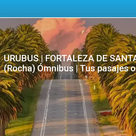
URUBUS | FORTALEZA DE SANTA
(Rocha) Ómnibus | Tus pasajes o