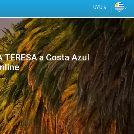
UYU $
 TERESA a Costa Azul
nline
Tus
online
ómnibus