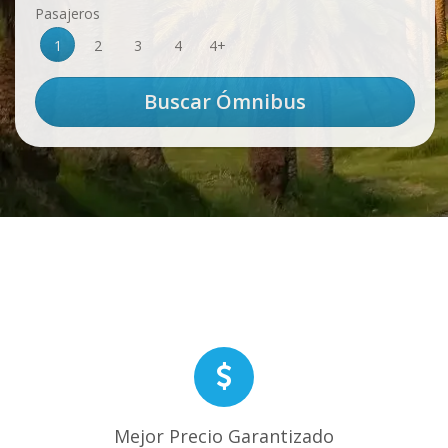
Pasajeros
1
2
3
4
4+
Mejor Precio Garantizado