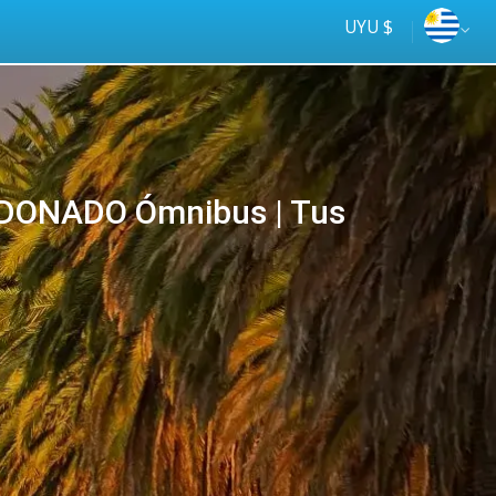
UYU $
DONADO Ómnibus | Tus
Tus
online
ómnibus