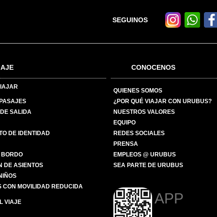
SEGUINOS
IAJE
CONOCENOS
IAJAR
QUIENES SOMOS
 PASAJES
¿POR QUÉ VIAJAR CON URUBUS?
DE SALIDA
NUESTROS VALORES
EQUIPO
O DE IDENTIDAD
REDES SOCIALES
PRENSA
 BORDO
EMPLEOS @ URUBUS
N DE ASIENTOS
SEA PARTE DE URUBUS
 NIÑOS
 CON MOVILIDAD REDUCIDA
APP
 VIAJE