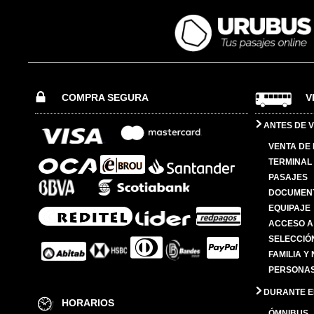
COMPRA SEGURA
V
ANTES DE V
VENTA DE
TERMINAL 
PASAJES
DOCUMENT
EQUIPAJE
ACCESO A
SELECCIÓ
FAMILIA Y
PERSONAS
DURANTE EL
HORARIOS
ÓMNIBUS