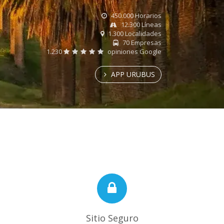
450.000 Horarios
12.300 Líneas
1.300 Localidades
70 Empresas
1.230
opiniones Google
APP URUBUS
Sitio Seguro