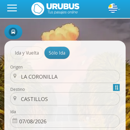
Ida y Vuelta
Sólo Ida
Origen
Destino
Ida