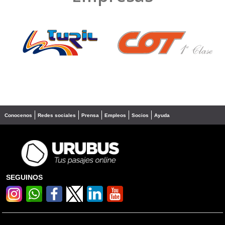
❮
❯
Conocenos
Redes sociales
Prensa
Empleos
Socios
Ayuda
SEGUINOS