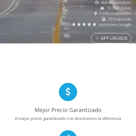
450.000 Horarios
12.300 Líneas
1.300 Localidades
70 Empresas
1.230
opiniones Google
APP URUBUS
Mejor Precio Garantizado
El mejor precio garantizado o te devolvemos la diferencia