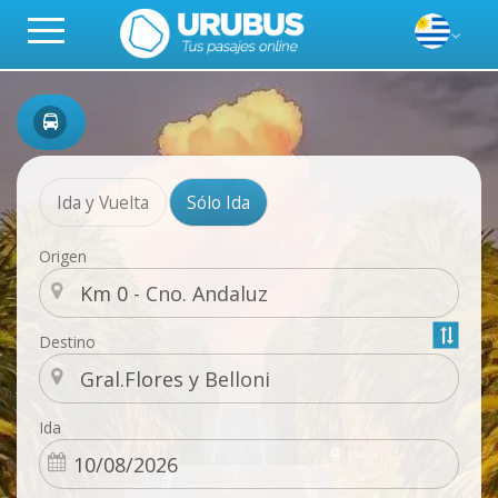
Ida y Vuelta
Sólo Ida
Origen
Destino
Ida