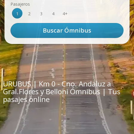
Pasajeros
1
2
3
4
4+
URUBUS | Km 0 - Cno. Andaluz a
Gral.Flores y Belloni Ómnibus | Tus
pasajes online