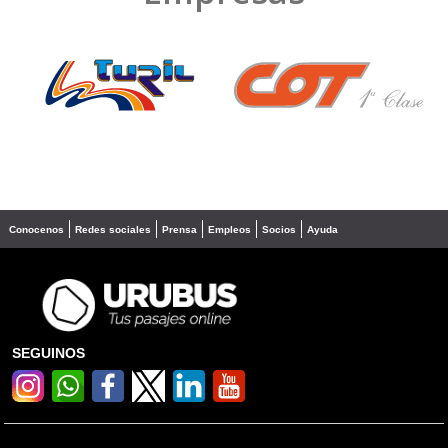
❮
❯
Conocenos
Redes sociales
Prensa
Empleos
Socios
Ayuda
SEGUINOS