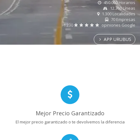
450.000 Horarios
12.300 Líneas
1.300 Localidades
70 Empresas
1.230
opiniones Google
APP URUBUS
Mejor Precio Garantizado
El mejor precio garantizado o te devolvemos la diferencia